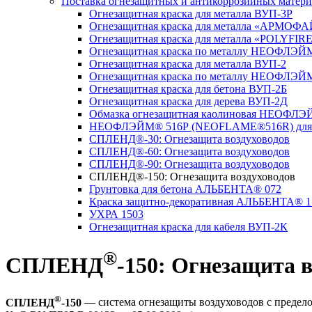
Поставка огнезащитных и антикоррозийных матери
Огнезащитная краска для металла ВУП-3Р
Огнезащитная краска для металла «АРМОФ
Огнезащитная краска для металла «POLYFIR
Огнезащитная краска по металлу НЕОФЛЭ
Огнезащитная краска для металла ВУП-2
Огнезащитная краска по металлу НЕОФЛЭ
Огнезащитная краска для бетона ВУП-2Б
Огнезащитная краска для дерева ВУП-2Д
Обмазка огнезащитная каолиновая НЕОФЛ
НЕОФЛЭЙМ® 516Р (NEОFLAME®516R) для к
СПЛЕНД®-30: Огнезащита воздуховодов
СПЛЕНД®-60: Огнезащита воздуховодов
СПЛЕНД®-90: Огнезащита воздуховодов
СПЛЕНД®-150: Огнезащита воздуховодов
Грунтовка для бетона АЛЬБЕНТА® 072
Краска защитно-декоративная АЛЬБЕНТА® 1
УХРА 1503
Огнезащитная краска для кабеля ВУП-2К
®
СПЛЕНД
-150: Огнезащита в
®
СПЛЕНД
-150
— система огнезащиты воздуховодов с предело