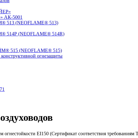
алов
АЙЕР»
E» АК-5001
ЙМ® 513 (NEOFLAME® 513)
ЙМ® 514Р (NEOFLAME® 514R)
ЭЙМ® 515 (NEOFLAME® 515)
онструктивной огнезащиты
71
оздуховодов
м огнестойкости EI150 (Сертификат соответствия требованиям Т