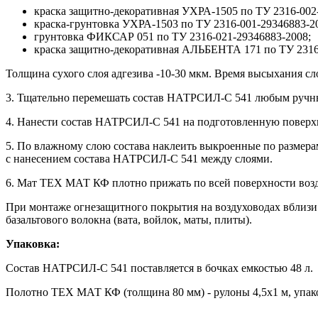
краска защитно-декоративная УХРА-1505 по ТУ 2316-002
краска-грунтовка УХРА-1503 по ТУ 2316-001-29346883-2
грунтовка ФИКСАР 051 по ТУ 2316-021-29346883-2008;
краска защитно-декоративная АЛЬБЕНТА 171 по ТУ 2316
Толщина сухого слоя адгезива -10-30 мкм. Время высыхания слоя
3. Тщательно перемешать состав НАТРСИЛ-С 541 любым ручны
4. Нанести состав НАТРСИЛ-С 541 на подготовленную поверхно
5. По влажному слою состава наклеить выкроенные по разме
с нанесением состава НАТРСИЛ-С 541 между слоями.
6. Мат ТЕХ МАТ КФ плотно прижать по всей поверхности воз
При монтаже огнезащитного покрытия на воздуховодах вблизи 
базальтового волокна (вата, войлок, маты, плиты).
Упаковка:
Состав НАТРСИЛ-С 541 поставляется в бочках емкостью 48 л.
Полотно ТЕХ МАТ КФ (толщина 80 мм) - рулоны 4,5х1 м, упак