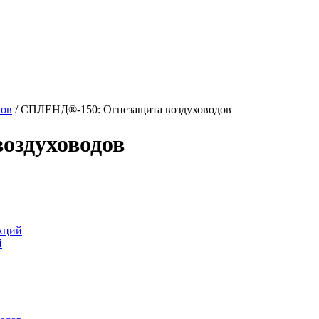
лов
/
СПЛЕНД®-150: Огнезащита воздуховодов
оздуховодов
кций
й