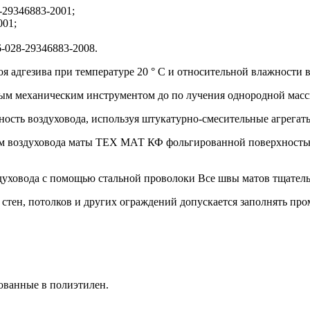
-29346883-2001;
001;
-028-29346883-2008.
 адгезива при температуре 20 ° С и относительной влажности воз
м механическим инструментом до по­ лучения однородной масс
сть воздуховода, используя штукатурно-смесительные агрегаты
рам воздуховода маты ТЕХ МАТ КФ фольгированной поверхность
духовода с помощью стальной проволоки Все швы матов тщател
стен, потолков и других ограждений допускается заполнять пр
ованные в полиэтилен.