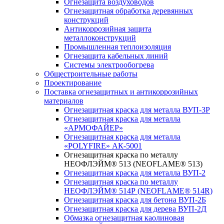
Огнезащита воздуховодов
Огнезащитная обработка деревянных
конструкций
Антикоррозийная защита
металлоконструкций
Промышленная теплоизоляция
Огнезащита кабельных линий
Системы электрообогрева
Общестроительные работы
Проектирование
Поставка огнезащитных и антикоррозийных
материалов
Огнезащитная краска для металла ВУП-3Р
Огнезащитная краска для металла
«АРМОФАЙЕР»
Огнезащитная краска для металла
«POLYFIRE» АК-5001
Огнезащитная краска по металлу
НЕОФЛЭЙМ® 513 (NEOFLAME® 513)
Огнезащитная краска для металла ВУП-2
Огнезащитная краска по металлу
НЕОФЛЭЙМ® 514Р (NEOFLAME® 514R)
Огнезащитная краска для бетона ВУП-2Б
Огнезащитная краска для дерева ВУП-2Д
Обмазка огнезащитная каолиновая