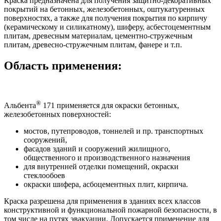
Краска предназначена для получения защитно-декоративных
покрытий на бетонных, железобетонных, оштукатуренных
поверхностях, а также для получения покрытия по кирпичу
(керамическому и силикатному), шиферу, асбестоцементным
плитам, древесным материалам, цементно-стружечным
плитам, древесно-стружечным плитам, фанере и т.п.
Область применения:
®
Альбента
171 применяется для окраски бетонных,
железобетонных поверхностей:
мостов, путепроводов, тоннелей и пр. транспортных
сооружений,
фасадов зданий и сооружений жилищного,
общественного и производственного назначения
для внутренней отделки помещений, окраски
стеклообоев
окраски шифера, асбоцементных плит, кирпича.
Краска разрешена для применения в зданиях всех классов
конструктивной и функциональной пожарной безопасности, в
том числе на путях эвакуации. Допускается применение для